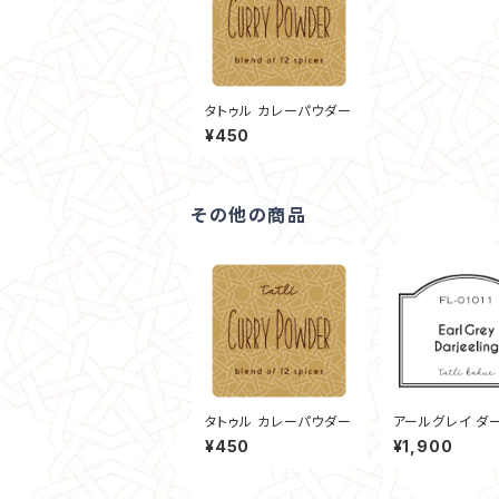
タトゥル カレーパウダー
¥450
その他の商品
タトゥル カレーパウダー
アールグレイ ダ
ン 30g
¥450
¥1,900