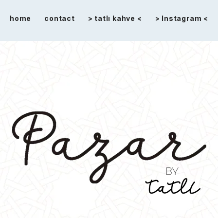
home
contact
> tatlı kahve <
> Instagram <