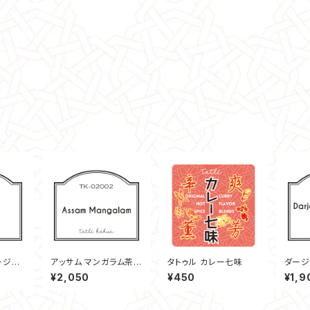
ージリ
アッサム マンガラム茶園
タトゥル カレー七味
ダージ
30g
園 2
¥2,050
¥450
¥1,9
ン 30