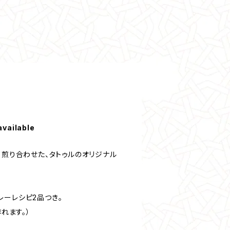
available
て煎り合わせた、タトゥルのオリジナル
レーレシピ2品つき。
作れます。）