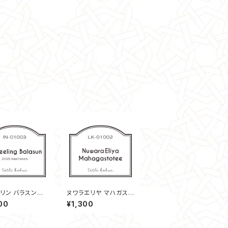
リン バラスン茶
ヌワラエリヤ マハガスト
025 インビトウィー
ッテ茶園 30g
00
¥1,300
g